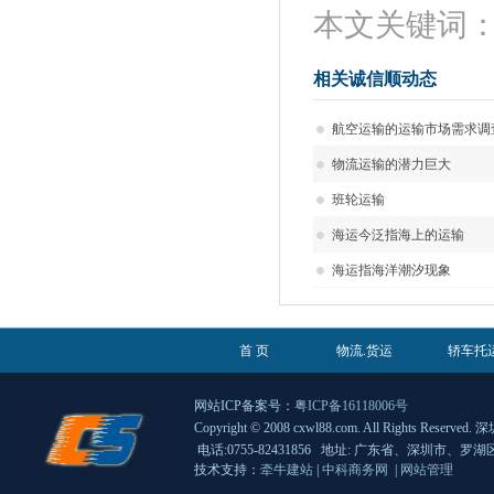
本文关键词
相关诚信顺动态
航空运输的运输市场需求调
物流运输的潜力巨大
班轮运输
海运今泛指海上的运输
海运指海洋潮汐现象
首 页
物流.货运
轿车托
网站ICP备案号：
粤ICP备16118006号
Copyright © 2008 cxwl88.com. All Rights 
电话:0755-82431856 地址: 广东省、深圳市、
技术支持：
牵牛建站
|
中科商务网
|
网站管理