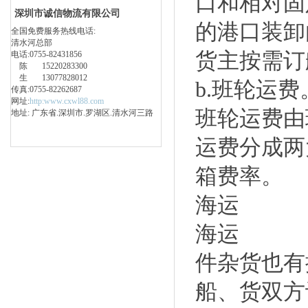
口和相对固
深圳市诚信物流有限公司
的港口装卸
全国免费服务热线电话:
清水河总部
货主按需订
电话:0755-82431856
陈 15220283300
生 13077828012
b.班轮运费
传真:0755-82262687
网址:
http:www.cxwl88.com
班轮运费由
地址: 广东省.深圳市.罗湖区.清水河三路
运费分成两
箱费率。
海运
海运
件杂货也有
船、货双方