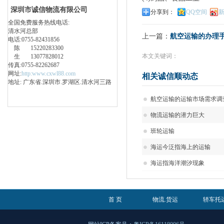
深圳市诚信物流有限公司
分享到：
QQ空间
全国免费服务热线电话:
清水河总部
上一篇：
航空运输的办理
电话:0755-82431856
陈 15220283300
本文关键词：
生 13077828012
传真:0755-82262687
网址:
http:www.cxwl88.com
相关诚信顺动态
地址: 广东省.深圳市.罗湖区.清水河三路
航空运输的运输市场需求调
物流运输的潜力巨大
班轮运输
海运今泛指海上的运输
海运指海洋潮汐现象
首 页
物流.货运
轿车托